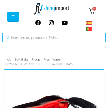
0
/
/
/
/
Inicio
Soft Baits
Frogs
Fresh Water
SHOWERBLOWS SOFT SHELL | 234-FIRE CRAW