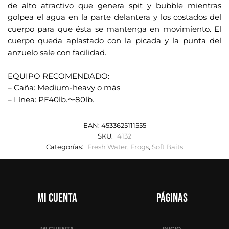
de alto atractivo que genera spit y bubble mientras
golpea el agua en la parte delantera y los costados del
cuerpo para que ésta se mantenga en movimiento. El
cuerpo queda aplastado con la picada y la punta del
anzuelo sale con facilidad.
.
EQUIPO RECOMENDADO:
– Caña: Medium-heavy o más
– Línea: PE40lb.〜80lb.
EAN:
4533625111555
SKU:
4132
Categorías:
Fresh Water
,
Frogs
,
Soft Baits
Mi cuenta
Páginas