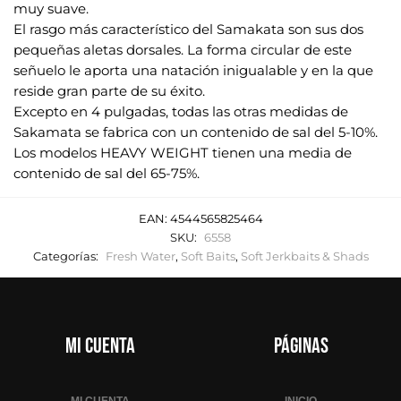
muy suave.
El rasgo más característico del Samakata son sus dos
pequeñas aletas dorsales. La forma circular de este
señuelo le aporta una natación inigualable y en la que
reside gran parte de su éxito.
Excepto en 4 pulgadas, todas las otras medidas de
Sakamata se fabrica con un contenido de sal del 5-10%.
Los modelos HEAVY WEIGHT tienen una media de
contenido de sal del 65-75%.
EAN:
4544565825464
SKU:
6558
Categorías:
Fresh Water
,
Soft Baits
,
Soft Jerkbaits & Shads
Mi cuenta
Páginas
MI CUENTA
INICIO