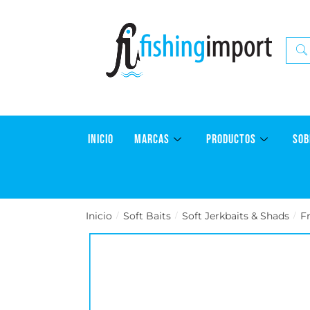
INICIO
MARCAS
PRODUCTOS
SOB
Inicio
Soft Baits
Soft Jerkbaits & Shads
F
/
/
/