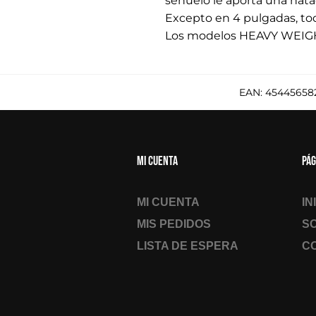
señuelo le aporta una natac
Excepto en 4 pulgadas, tod
Los modelos HEAVY WEIGHT
EAN:
45445658
Mi cuenta
Pág
MI CUENTA
IN
MIS PEDIDOS
S
LISTA DE ESPERA
C