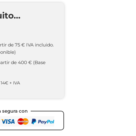
uito…
rtir de 75 € IVA incluido.
onible)
partir de 400 € (Base
 14€ + IVA
a segura con