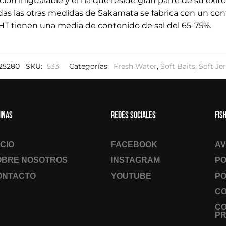
ión inigualable y en la que reside gran parte de su éxito
as las otras medidas de Sakamata se fabrica con un cont
 tienen una media de contenido de sal del 65-75%.
25280
SKU:
533
Categorías:
Fresh Water
,
Soft Baits
,
Soft Je
inas
Redes sociales
Fis
ICIO
FACEBOOK
AV
OBRE NOSOTROS
INSTAGRAM
PO
ONTACTO
YOUTUBE
PO
CO
C
PR