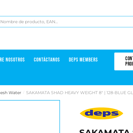
CON
RE NOSOTROS
CONTÁCTANOS
DEPS MEMBERS
PRO
resh Water
SAKAMATA SHAD HEAVY WEIGHT 8" | 128-BLUE G
/
SAKAMATA 