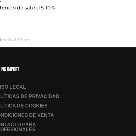
.
enido de sal del 5-10%.
rkbaits & Shads
hing Import
ISO LEGAL
LÍTICAS DE PRIVACIDAD
LÍTICA DE COOKIES
NDICIONES DE VENTA
ONTACTO PARA
OFESIONALES