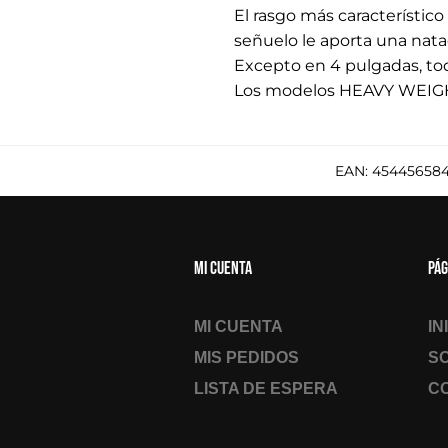
El rasgo más característic
señuelo le aporta una natac
Excepto en 4 pulgadas, tod
Los modelos HEAVY WEIGHT
EAN:
454456584
Mi cuenta
Pág
MI CUENTA
IN
MIS PEDIDOS
S
LISTA DE ESPERA
C