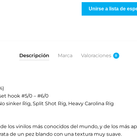
g
Unirse a lista de esp
r
e
s
e
s
u
Descripción
Marca
Valoraciones
0
d
i
r
e
%)
c
et hook #5/0 – #6/0
c
sinker Rig, Split Shot Rig, Heavy Carolina Rig
i
ó
n
e los vinilos más conocidos del mundo, y de los más apr
d
trata de un pez blando con una textura muy suave.
e