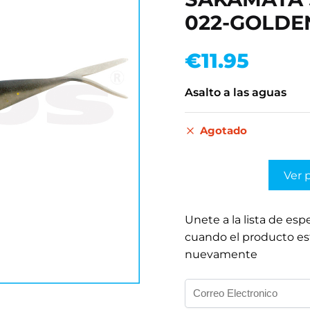
022-GOLDE
€
11.95
Asalto a las aguas
Agotado
Ver 
Unete a la lista de esp
cuando el producto es
nuevamente
I
n