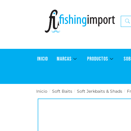
INICIO
MARCAS
PRODUCTOS
SOB
Inicio
Soft Baits
Soft Jerkbaits & Shads
F
/
/
/