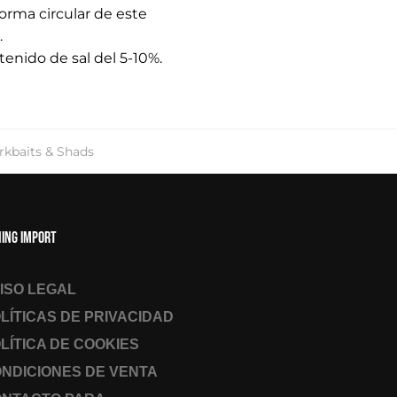
orma circular de este
.
enido de sal del 5-10%.
rkbaits & Shads
hing Import
ISO LEGAL
LÍTICAS DE PRIVACIDAD
LÍTICA DE COOKIES
NDICIONES DE VENTA