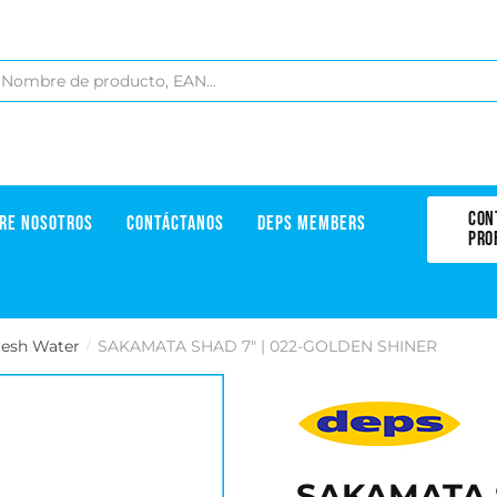
CON
RE NOSOTROS
CONTÁCTANOS
DEPS MEMBERS
PRO
resh Water
SAKAMATA SHAD 7" | 022-GOLDEN SHINER
/
SAKAMATA S