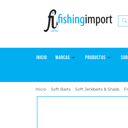
INICIO
MARCAS
PRODUCTOS
SOB
Inicio
Soft Baits
Soft Jerkbaits & Shads
F
/
/
/