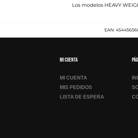
Los modelos HEAVY WEIGHT
EAN:
45445656
Mi cuenta
Pág
MI CUENTA
IN
MIS PEDIDOS
S
LISTA DE ESPERA
C