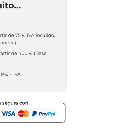
uito…
rtir de 75 € IVA incluido.
onible)
partir de 400 € (Base
 14€ + IVA
a segura con