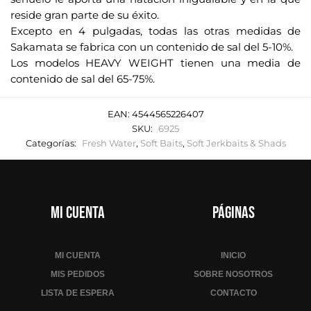
reside gran parte de su éxito.
Excepto en 4 pulgadas, todas las otras medidas de
Sakamata se fabrica con un contenido de sal del 5-10%.
Los modelos HEAVY WEIGHT tienen una media de
contenido de sal del 65-75%.
EAN:
4544565226407
SKU:
6925
Categorías:
Fresh Water
,
Soft Baits
,
Soft Jerkbaits & Shads
Mi cuenta
Páginas
MI CUENTA
INICIO
MIS PEDIDOS
SOBRE NOSOTROS
LISTA DE ESPERA
CONTACTO