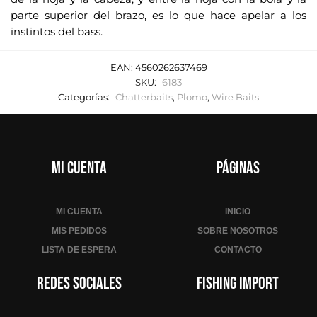
parte superior del brazo, es lo que hace apelar a los
instintos del bass.
EAN:
4560262637469
SKU:
6183
Categorías:
Chatterbaits
,
Plomo
,
Wire Baits
Mi cuenta
Páginas
MI CUENTA
INICIO
MIS PEDIDOS
SOBRE NOSOTROS
LISTA DE ESPERA
CONTACTO
Redes sociales
Fishing Import