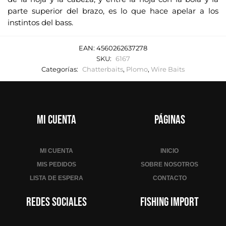
parte superior del brazo, es lo que hace apelar a los
instintos del bass.
EAN:
4560262637278
SKU:
6167
Categorías:
Chatterbaits
,
Plomo
,
Wire Baits
Mi cuenta
Páginas
MI CUENTA
INICIO
MIS PEDIDOS
SOBRE NOSOTROS
LISTA DE ESPERA
CONTACTO
Redes sociales
Fishing Import