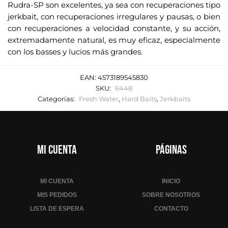
Rudra-SP son excelentes, ya sea con recuperaciones tipo
jerkbait, con recuperaciones irregulares y pausas, o bien
con recuperaciones a velocidad constante, y su acción,
extremadamente natural, es muy eficaz, especialmente
con los basses y lucios más grandes.
EAN:
4573189545830
SKU:
6448
Categorías:
Fresh Water
,
Hard Baits
,
Jerkbaits
Mi cuenta
Páginas
MI CUENTA
INICIO
MIS PEDIDOS
SOBRE NOSOTROS
LISTA DE ESPERA
CONTACTO