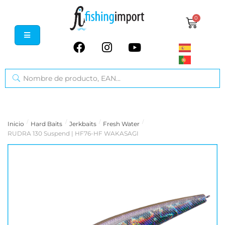
0
/
/
/
/
Inicio
Hard Baits
Jerkbaits
Fresh Water
RUDRA 130 Suspend | HF76-HF WAKASAGI