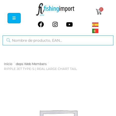
0
/
/
Inicio
deps Web Members
RIPPLE JET TYPE-S | REAL LARGE CHART TAIL