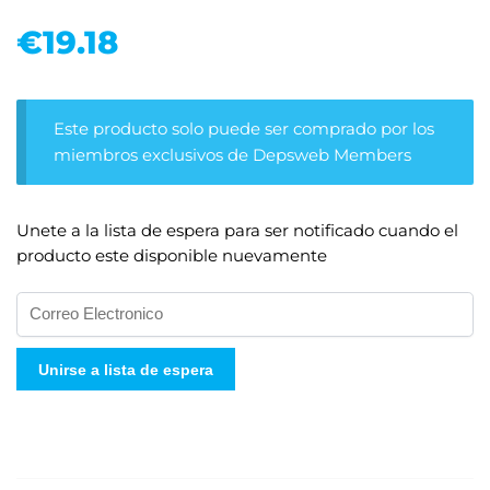
€
19.18
Este producto solo puede ser comprado por los
miembros exclusivos de Depsweb Members
Unete a la lista de espera para ser notificado cuando el
producto este disponible nuevamente
I
n
g
Unirse a lista de espera
r
e
s
e
s