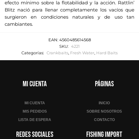
efecto mínimo sobre la flotabilidad y la acción. Rattlin’
Blitz nació para llenar completamente los vacíos que
surgieron en condiciones naturales y de uso tan
cambiantes.
EAN:
4560485614568
SKU:
4221
Categorías:
Crankbaits
,
Fresh Water
,
Hard Baits
Mi cuenta
Páginas
MI CUENTA
INICIO
MIS PEDIDOS
SOBRE NOSOTROS
LISTA DE ESPERA
CONTACTO
Redes sociales
Fishing Import