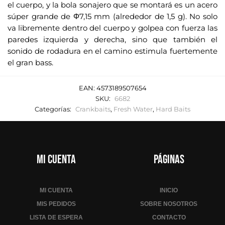
el cuerpo, y la bola sonajero que se montará es un acero
súper grande de Φ7,15 mm (alrededor de 1,5 g). No solo
va libremente dentro del cuerpo y golpea con fuerza las
paredes izquierda y derecha, sino que también el
sonido de rodadura en el camino estimula fuertemente
el gran bass.
EAN:
4573189507654
SKU:
6682
Categorías:
Crankbaits
,
Fresh Water
,
Hard Baits
Mi cuenta
Páginas
MI CUENTA
INICIO
MIS PEDIDOS
SOBRE NOSOTROS
LISTA DE ESPERA
CONTACTO