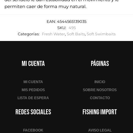
permiten caer de forma muy natural.
EAN:
4544565139035
SKU:
495
Categorías:
Fresh Water
,
Soft Baits
,
Soft Swimbaits
Mi cuenta
Páginas
MI CUENTA
INICIO
MIS PEDIDOS
SOBRE NOSOTROS
LISTA DE ESPERA
CONTACTO
Redes sociales
Fishing Import
FACEBOOK
AVISO LEGAL