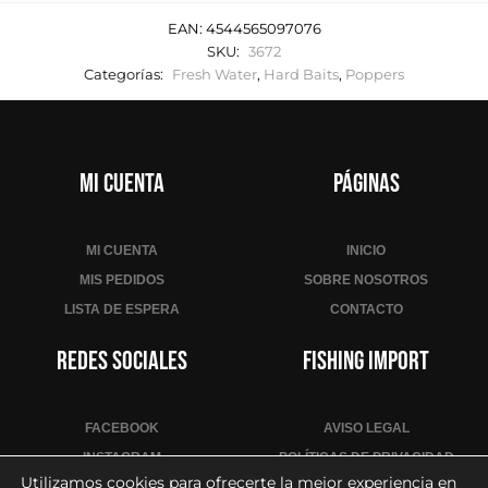
EAN:
4544565097076
SKU:
3672
Categorías:
Fresh Water
,
Hard Baits
,
Poppers
Mi cuenta
Páginas
MI CUENTA
INICIO
MIS PEDIDOS
SOBRE NOSOTROS
LISTA DE ESPERA
CONTACTO
Redes sociales
Fishing Import
FACEBOOK
AVISO LEGAL
INSTAGRAM
POLÍTICAS DE PRIVACIDAD
Utilizamos cookies para ofrecerte la mejor experiencia en
YOUTUBE
POLÍTICA DE COOKIES