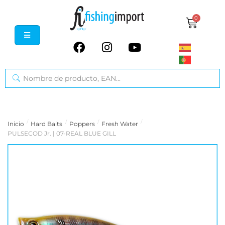
0
/
/
/
/
Inicio
Hard Baits
Poppers
Fresh Water
PULSECOD Jr. | 07-REAL BLUE GILL