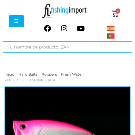
0
/
/
/
/
Inicio
Hard Baits
Poppers
Fresh Water
PULSECOD | 97-PINK BACK