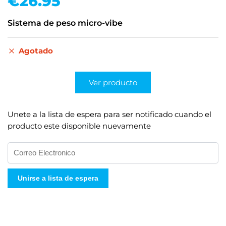
€
26.95
Sistema de peso micro-vibe
Agotado
Ver producto
Unete a la lista de espera para ser notificado cuando el
producto este disponible nuevamente
I
n
g
Unirse a lista de espera
r
e
s
e