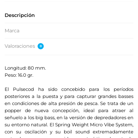
s
u
Descripción
d
i
Marca
r
e
Valoraciones
0
c
c
i
Longitud: 80 mm.
ó
Peso: 16.0 gr.
n
.
d
El Pulsecod ha sido concebido para los períodos
e
posteriores a la puesta y para capturar grandes basses
c
en condiciones de alta presión de pesca. Se trata de un
o
popper de nueva concepción, ideal para atraer al
r
señuelo a los big bass, en la versión de depredadores en
r
su entorno natural. El Spring Weight Micro Vibe System,
e
con su oscilación y su boil sound extremadamente
o