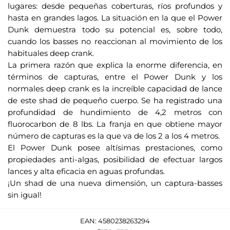
r
lugares: desde pequeñas coberturas, ríos profundos y
r
hasta en grandes lagos. La situación en la que el Power
e
Dunk demuestra todo su potencial es, sobre todo,
o
cuando los basses no reaccionan al movimiento de los
e
habituales deep crank.
l
La primera razón que explica la enorme diferencia, en
e
términos de capturas, entre el Power Dunk y los
c
normales deep crank es la increíble capacidad de lance
t
de este shad de pequeño cuerpo. Se ha registrado una
r
profundidad de hundimiento de 4,2 metros con
fluorocarbon de 8 lbs. La franja en que obtiene mayor
ó
número de capturas es la que va de los 2 a los 4 metros.
n
El Power Dunk posee altísimas prestaciones, como
i
propiedades anti-algas, posibilidad de efectuar largos
c
lances y alta eficacia en aguas profundas.
o
¡Un shad de una nueva dimensión, un captura-basses
p
sin igual!
a
r
EAN:
4580238263294
a