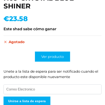
SHINER
€
23.58
Este shad sabe cómo ganar
Agotado
Ver producto
Unete a la lista de espera para ser notificado cuando el
producto este disponible nuevamente
I
n
g
Unirse a lista de espera
r