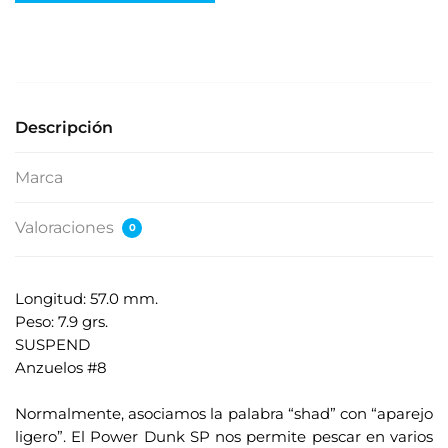
e
s
e
s
u
Descripción
d
i
Marca
r
e
Valoraciones
0
c
c
i
Longitud: 57.0 mm.
ó
Peso: 7.9 grs.
n
SUSPEND
d
Anzuelos #8
e
.
c
Normalmente, asociamos la palabra “shad” con “aparejo
o
ligero”. El Power Dunk SP nos permite pescar en varios