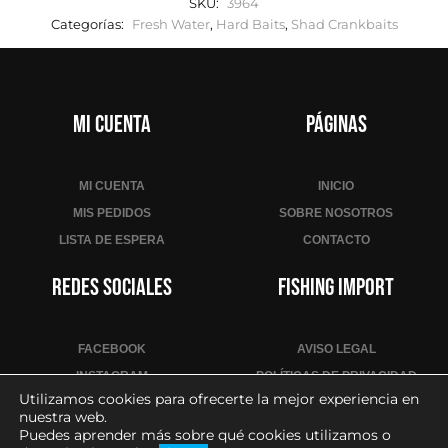
SKU:
3964
u
Categorías:
Fresh Water
,
Hard Baits
,
Shad Crankbaits
n
i
r
s
Mi cuenta
Páginas
e
a
l
MI CUENTA
INICIO
a
MIS PEDIDOS
SOBRE NOSOTROS
l
LISTA DE ESPERA
CONTACTO
i
s
Redes sociales
Fishing Import
t
a
d
FACEBOOK
AVISO LEGAL
e
INSTAGRAM
POLÍTICAS DE PRIVACIDAD
e
Utilizamos cookies para ofrecerte la mejor experiencia en
YOUTUBE
POLÍTICA DE COOKIES
nuestra web.
s
CONDICIONES DE VENTA
Puedes aprender más sobre qué cookies utilizamos o
p