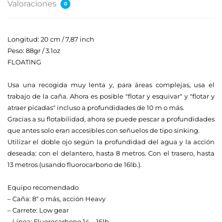
Valoraciones
0
r
e
c
Longitud: 20 cm / 7,87 inch
c
Peso: 88gr / 3.1oz
i
FLOATING
ó
.
n
Usa una recogida muy lenta y, para áreas complejas, usa el
d
trabajo de la caña. Ahora es posible "flotar y esquivar" y "flotar y
e
atraer picadas" incluso a profundidades de 10 m o más.
c
Gracias a su flotabilidad, ahora se puede pescar a profundidades
o
que antes solo eran accesibles con señuelos de tipo sinking.
r
Utilizar el doble ojo según la profundidad del agua y la acción
r
deseada: con el delantero, hasta 8 metros. Con el trasero, hasta
e
13 metros (usando fluorocarbono de 16lb.).
o
.
e
Equipo recomendado
l
– Caña: 8" o más, acción Heavy
e
– Carrete: Low gear
– Línea: Fluorocarbono 14 – 16lb.