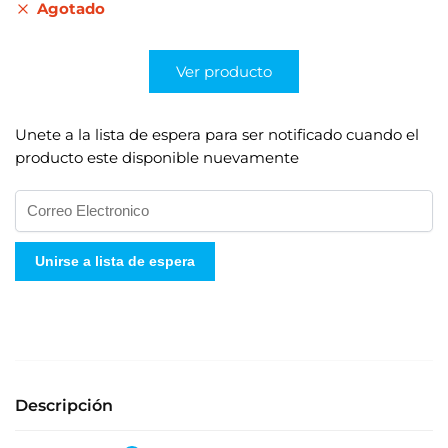
Agotado
Ver producto
Unete a la lista de espera para ser notificado cuando el
producto este disponible nuevamente
I
n
g
Unirse a lista de espera
r
e
s
e
s
u
Descripción
d
i