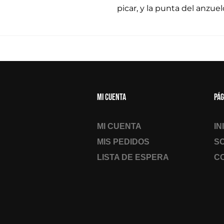
picar, y la punta del anzuel
Mi cuenta
Pág
MI CUENTA
IN
MIS PEDIDOS
S
LISTA DE ESPERA
C