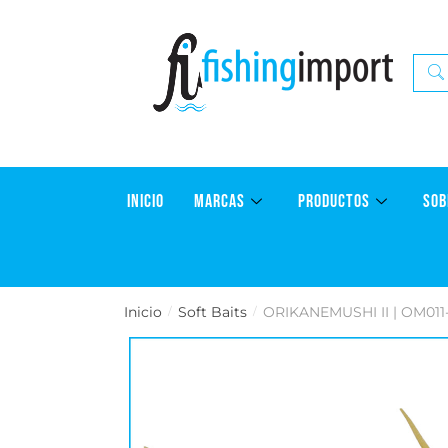
INICIO
MARCAS
PRODUCTOS
SOB
Inicio
Soft Baits
ORIKANEMUSHI II | OM01
/
/