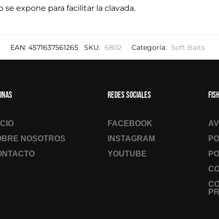
o se expone para facilitar la clavada.
EAN:
4571637561265
SKU:
6802
Categoría:
Soft Baits
inas
Redes sociales
Fis
ICIO
FACEBOOK
AV
OBRE NOSOTROS
INSTAGRAM
PO
ONTACTO
YOUTUBE
PO
CO
C
PR