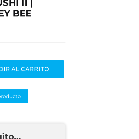
HI II |
EY BEE
DIR AL CARRITO
producto
uito…