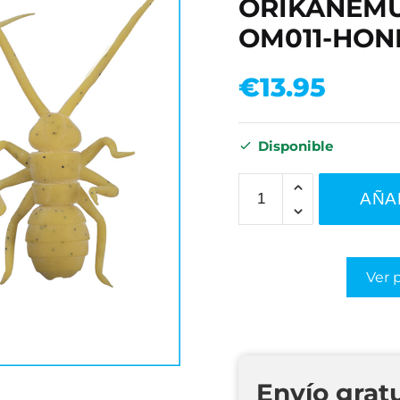
ORIKANEMUS
OM011-HON
€
13.95
Disponible
AÑA
Ver 
Envío grat