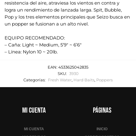
resistencia del aire, atraviesa los vientos en contra y
logra un rendimiento de lanzada larga. Spit, Bubble,
Pop y los tres elementos principales que Seizo busca en
un popper se fusionan a un alto nivel.
.
EQUIPO RECOMENDADO:
– Caña: Light ~ Medium, 5’9" ~ 6’6"
– Línea: Nylon 10 ~ 20lb.
EAN:
4533625042835
SKU:
3930
Categorías:
Fresh Water
,
Hard Baits
,
Poppers
Mi cuenta
Páginas
MI CUENTA
INICIO