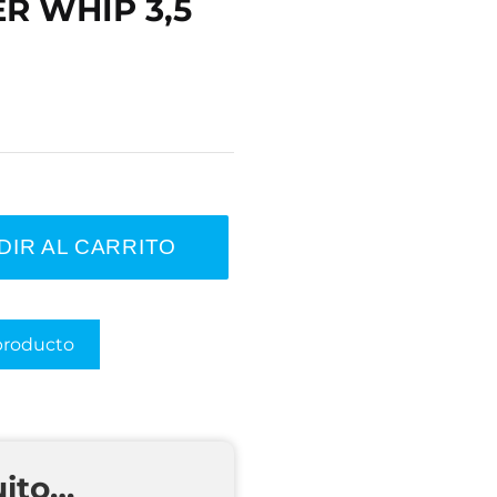
ER WHIP 3,5
DIR AL CARRITO
producto
uito…