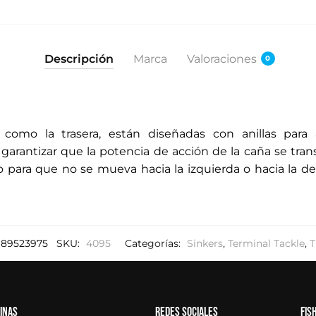
Descripción
Marca
Valoraciones
0
 como la trasera, están diseñadas con anillas para
garantizar que la potencia de acción de la caña se tran
o para que no se mueva hacia la izquierda o hacia la d
189523975
SKU:
4095
Categorías:
Sinkers
,
Terminal Tackle
,
T
inas
Redes sociales
Fis