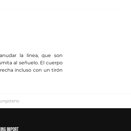
 anudar la linea, que son
smita al señuelo. El cuerpo
erecha incluso con un tirón
ungsteno
hing Import