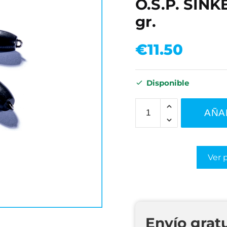
O.S.P. SINK
gr.
€
11.50
Disponible
AÑA
Ver 
Envío grat