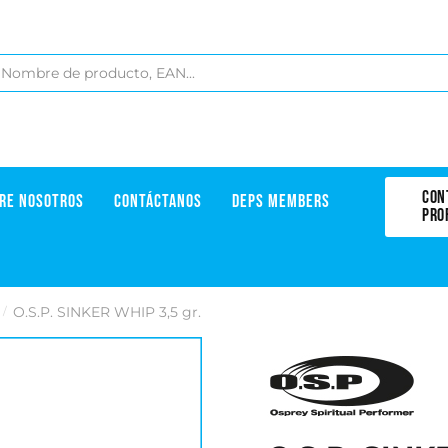
CON
RE NOSOTROS
CONTÁCTANOS
DEPS MEMBERS
PRO
O.S.P. SINKER WHIP 3,5 gr.
/