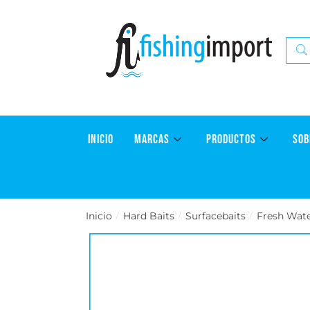
INICIO
MARCAS
PRODUCTOS
SOB
Inicio
Hard Baits
Surfacebaits
Fresh Wat
/
/
/