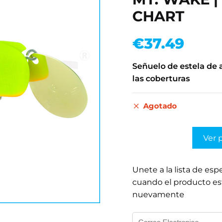
CHART
€
37.49
Señuelo de estela de 
las coberturas
Agotado
Ver 
Unete a la lista de esp
cuando el producto es
nuevamente
I