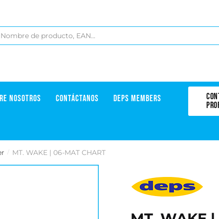
CON
RE NOSOTROS
CONTÁCTANOS
DEPS MEMBERS
PRO
er
MT. WAKE | 06-MAT CHART
/
MT. WAKE |