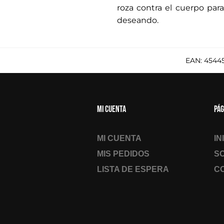
roza contra el cuerpo pa
deseando.
EAN:
4544
Mi cuenta
Pág
MI CUENTA
IN
MIS PEDIDOS
S
LISTA DE ESPERA
C