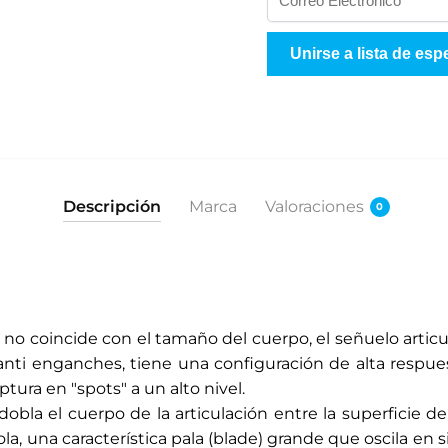
n
g
Unirse a lista de esp
r
e
s
e
s
u
Descripción
Marca
Valoraciones
0
d
i
r
e
c
no coincide con el tamaño del cuerpo, el señuelo articu
c
nti enganches, tiene una configuración de alta respues
i
ptura en "spots" a un alto nivel.
ó
bla el cuerpo de la articulación entre la superficie de
n
a, una característica pala (blade) grande que oscila en s
d