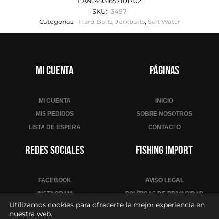
EAN:
4931657101702
SKU:
3497
Categorías:
Hard Baits
,
Jerkbaits
,
Salt Water
Mi cuenta
Páginas
MI CUENTA
INICIO
MIS PEDIDOS
SOBRE NOSOTROS
LISTA DE ESPERA
CONTACTO
Redes sociales
Fishing Import
FACEBOOK
AVISO LEGAL
INSTAGRAM
POLÍTICAS DE PRIVACIDAD
Utilizamos cookies para ofrecerte la mejor experiencia en
YOUTUBE
POLÍTICA DE COOKIES
nuestra web.