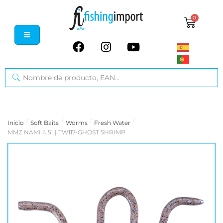
0
/
/
/
/
Inicio
Soft Baits
Worms
Fresh Water
MMZ NAMI 4,5" | TW117-GHOST SHRIMP