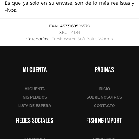
Es que ya solo en su envase, son de lo más realistas y
vivos.
EAN:
4573189526570
SKU:
4183
Categorías:
Fresh Water
,
Soft Baits
,
Worms
Mi cuenta
Páginas
MI CUENTA
INICIO
MIS PEDIDOS
SOBRE NOSOTROS
LISTA DE ESPERA
CONTACTO
Redes sociales
Fishing Import