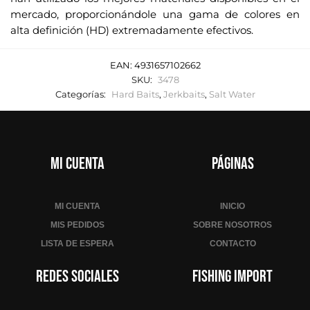
mercado, proporcionándole una gama de colores en
alta definición (HD) extremadamente efectivos.
EAN:
4931657102662
SKU:
3478
Categorías:
Hard Baits
,
Jerkbaits
,
Salt Water
Mi cuenta
Páginas
MI CUENTA
INICIO
MIS PEDIDOS
SOBRE NOSOTROS
LISTA DE ESPERA
CONTACTO
Redes sociales
Fishing Import