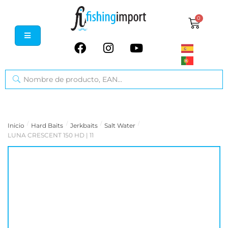
0
/
/
/
/
Inicio
Hard Baits
Jerkbaits
Salt Water
LUNA CRESCENT 150 HD | 11