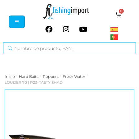
0
/
/
/
/
Inicio
Hard Baits
Poppers
Fresh Water
LOUDER 70 | P23-TASTY SHAD