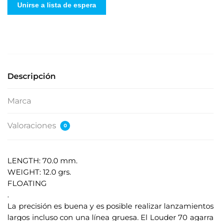
Unirse a lista de espera
r
e
s
e
s
u
Descripción
d
i
Marca
r
e
Valoraciones
0
c
c
i
LENGTH: 70.0 mm.
ó
WEIGHT: 12.0 grs.
n
FLOATING
d
.
e
La precisión es buena y es posible realizar lanzamientos
c
largos incluso con una línea gruesa. El Louder 70 agarra