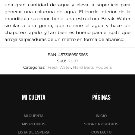
o
una gran cantidad de agua y eleva la superficie para
r
generar una columna de agua. El borde interior de la
r
mandíbula superior tiene una estructura Break Water
e
similar a una goma, que retiene el agua y hace un
o
chapoteo rápido, y también es bueno para el spitz que
e
arroja salpicaduras de un metro en forma de abanico.
l
e
EAN:
4573189503663
c
SKU:
7087
t
Categorías:
Fresh Water
,
Hard Baits
,
Poppers
r
ó
n
i
Mi cuenta
Páginas
c
o
MI CUENTA
INICIO
p
a
MIS PEDIDOS
SOBRE NOSOTROS
r
LISTA DE ESPERA
CONTACTO