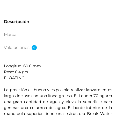
e
s
u
Descripción
d
i
Marca
r
e
Valoraciones
0
c
c
i
Longitud: 60.0 mm.
ó
Peso: 8.4 grs.
n
FLOATING
d
.
e
La precisión es buena y es posible realizar lanzamientos
c
largos incluso con una línea gruesa. El Louder 70 agarra
o
una gran cantidad de agua y eleva la superficie para
r
generar una columna de agua. El borde interior de la
r
mandíbula superior tiene una estructura Break Water