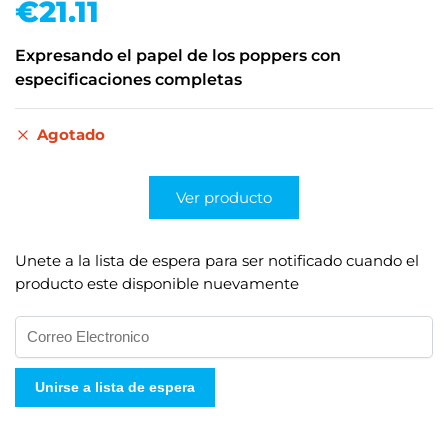
€
21.11
Expresando el papel de los poppers con
especificaciones completas
Agotado
Ver producto
Unete a la lista de espera para ser notificado cuando el
producto este disponible nuevamente
I
n
g
Unirse a lista de espera
r
e
s