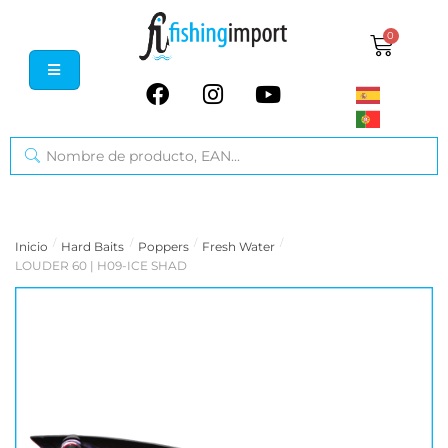
0
/
/
/
/
Inicio
Hard Baits
Poppers
Fresh Water
LOUDER 60 | H09-ICE SHAD