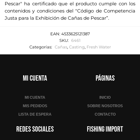
Pescar" ha certificado que el producto cumple con los
contenidos y condiciones del "Código de Competencia
Justa para la Exhibición de Cañas de Pescar”.
EAN:
4533625121387
SKU:
6461
Categorías:
Cañas
,
Casting
,
Fresh Water
Mi cuenta
Páginas
MI CUENTA
INICIO
MIS PEDIDOS
SOBRE NOSOTROS
LISTA DE ESPERA
CONTACTO
Redes sociales
Fishing Import