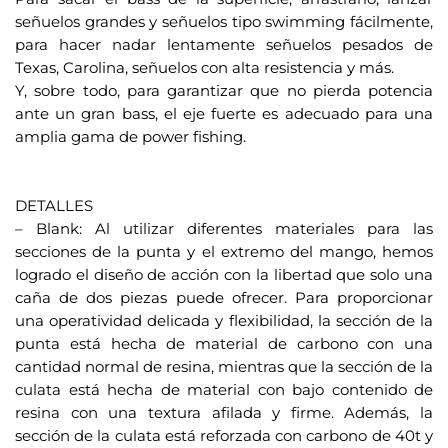
t
señuelos grandes y señuelos tipo swimming fácilmente,
r
para hacer nadar lentamente señuelos pesados de
Texas, Carolina, señuelos con alta resistencia y más.
ó
Y, sobre todo, para garantizar que no pierda potencia
n
ante un gran bass, el eje fuerte es adecuado para una
i
amplia gama de power fishing.
c
.
o
.
p
DETALLES
a
– Blank: Al utilizar diferentes materiales para las
r
secciones de la punta y el extremo del mango, hemos
a
logrado el diseño de acción con la libertad que solo una
u
caña de dos piezas puede ofrecer. Para proporcionar
n
una operatividad delicada y flexibilidad, la sección de la
i
punta está hecha de material de carbono con una
r
cantidad normal de resina, mientras que la sección de la
s
culata está hecha de material con bajo contenido de
e
resina con una textura afilada y firme. Además, la
a
sección de la culata está reforzada con carbono de 40t y