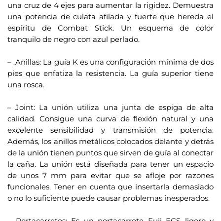
l
una cruz de 4 ejes para aumentar la rigidez. Demuestra
a
una potencia de culata afilada y fuerte que hereda el
l
espíritu de Combat Stick. Un esquema de color
i
tranquilo de negro con azul perlado.
s
.
t
– .Anillas: La guía K es una configuración mínima de dos
a
pies que enfatiza la resistencia. La guía superior tiene
una rosca.
d
.
e
– Joint: La unión utiliza una junta de espiga de alta
e
calidad. Consigue una curva de flexión natural y una
s
excelente sensibilidad y transmisión de potencia.
p
Además, los anillos metálicos colocados delante y detrás
e
de la unión tienen puntos que sirven de guía al conectar
r
la caña. La unión está diseñada para tener un espacio
a
de unos 7 mm para evitar que se afloje por razones
p
funcionales. Tener en cuenta que insertarla demasiado
a
o no lo suficiente puede causar problemas inesperados.
r
.
a
– Portacarretes: Es un portacarrete Fuji ECS ligero y