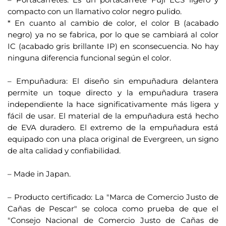
e
compacto con un llamativo color negro pulido.
s
* En cuanto al cambio de color, el color B (acabado
t
negro) ya no se fabrica, por lo que se cambiará al color
e
IC (acabado gris brillante IP) en sconsecuencia. No hay
p
ninguna diferencia funcional según el color.
r
.
o
– Empuñadura: El diseño sin empuñadura delantera
d
permite un toque directo y la empuñadura trasera
u
independiente la hace significativamente más ligera y
c
fácil de usar. El material de la empuñadura está hecho
t
de EVA duradero. El extremo de la empuñadura está
equipado con una placa original de Evergreen, un signo
o
de alta calidad y confiabilidad.
.
– Made in Japan.
.
– Producto certificado: La "Marca de Comercio Justo de
Cañas de Pescar" se coloca como prueba de que el
"Consejo Nacional de Comercio Justo de Cañas de