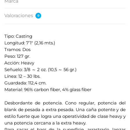
Marca
r
e
Valoraciones
0
c
c
i
Tipo: Casting
ó
Longitud: 7’1" (2,16 mts.)
n
Tramos: Dos
d
Peso: 127 gr.
e
Acción: Heavy
c
Señuelo: 3/8 ～ 2 oz. (10,5 ～ 56 gr.)
o
Línea: 12 – 30 lbs.
r
Guardada: 112,4 cm.
r
Material: 96% carbon fiber, 4% glass fiber
e
.
o
Desbordante de potencia. Cono regular, potencia del
e
blank de pesada a extra pesada. Una caña potente y de
l
estilo fuerte que logra una operatividad de clase heavy y
e
una potencia cercana a la extra heavy.
c
Para sacar el bass de la superfície, arrastrarlo, lanzar