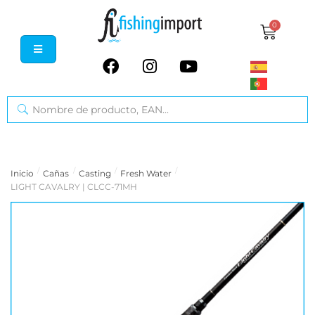
0
/
/
/
/
Inicio
Cañas
Casting
Fresh Water
LIGHT CAVALRY | CLCC-71MH