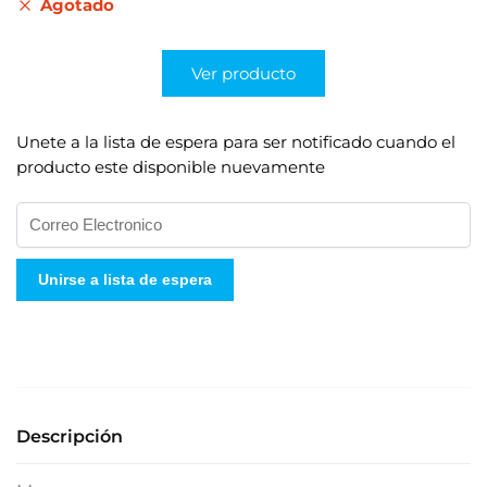
Agotado
Ver producto
Unete a la lista de espera para ser notificado cuando el
producto este disponible nuevamente
I
n
g
Unirse a lista de espera
r
e
s
e
s
u
Descripción
d
i