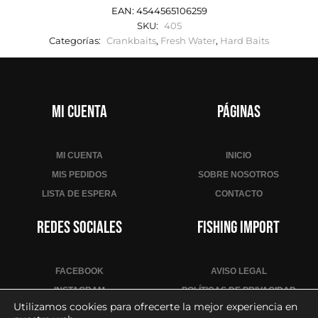
EAN:
4544565106259
SKU:
405
Categorías:
Crankbaits
,
Fresh Water
,
Hard Baits
Mi cuenta
Páginas
MI CUENTA
INICIO
MIS PEDIDOS
SOBRE NOSOTROS
LISTA DE ESPERA
CONTACTO
Redes sociales
Fishing Import
FACEBOOK
AVISO LEGAL
INSTAGRAM
POLÍTICAS DE PRIVACIDAD
Utilizamos cookies para ofrecerte la mejor experiencia en
YOUTUBE
POLÍTICA DE COOKIES