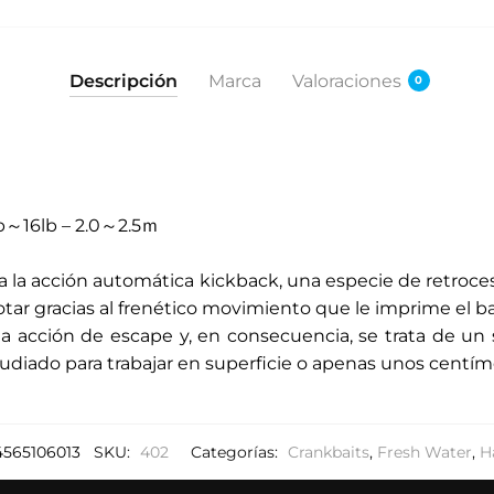
Descripción
Marca
Valoraciones
0
b～16lb – 2.0～2.5ｍ
 a la acción automática kickback, una especie de retroces
otar gracias al frenético movimiento que le imprime el b
ta acción de escape y, en consecuencia, se trata de un
tudiado para trabajar en superficie o apenas unos centíme
4565106013
SKU:
402
Categorías:
Crankbaits
,
Fresh Water
,
H