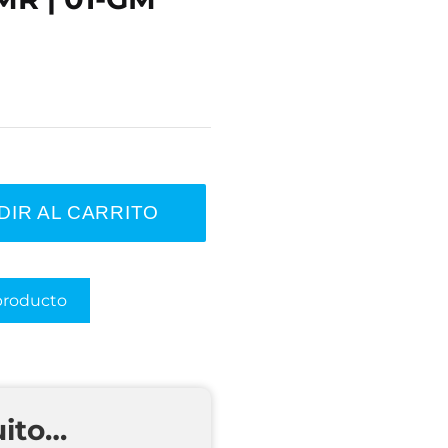
DIR AL CARRITO
producto
uito…