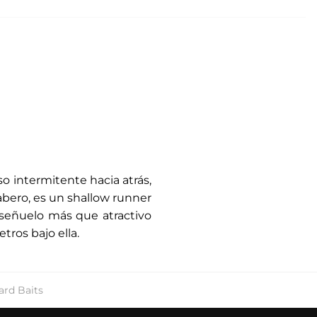
o intermitente hacia atrás,
abero, es un shallow runner
 señuelo más que atractivo
tros bajo ella.
ard Baits