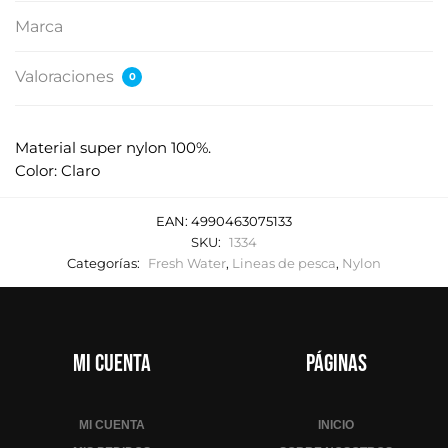
Marca
Valoraciones
0
Material super nylon 100%.
Color: Claro
EAN:
4990463075133
SKU:
1334
Categorías:
Fresh Water
,
Lineas de pesca
,
Nylon
Mi cuenta
Páginas
MI CUENTA
INICIO