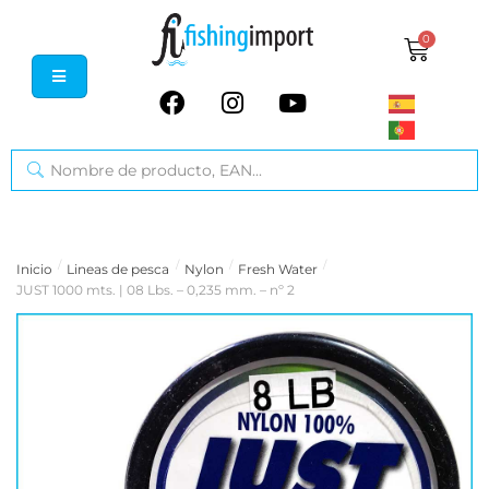
0
/
/
/
/
Inicio
Lineas de pesca
Nylon
Fresh Water
JUST 1000 mts. | 08 Lbs. – 0,235 mm. – nº 2