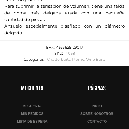
Para suprimir la sensación de volumen, tiene una falda
de goma más delgada atada con una pequeña
cantidad de piezas.
Anzuelo especialmente diseñado con un diámetro
delgado.
EAN:
4533625129017
SKU:
4058
Categorías:
Chatterbaits
,
Plomo
,
Wire Baits
Mi cuenta
Páginas
MI CUENTA
INICIO
MIS PEDIDOS
SOBRE NOSOTROS
LISTA DE ESPERA
CONTACTO