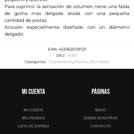
Para suprimir la sensación de volumen, tiene una falda
de goma más delgada atada con una pequeña
cantidad de piezas.
Anzuelo especialmente diseñado con un diámetro
delgado.
EAN:
4533625129123
SKU:
4067
Categorías:
Chatterbaits
,
Plomo
,
Wire Baits
Mi cuenta
Páginas
MI CUENTA
INICIO
MIS PEDIDOS
SOBRE NOSOTROS
LISTA DE ESPERA
CONTACTO