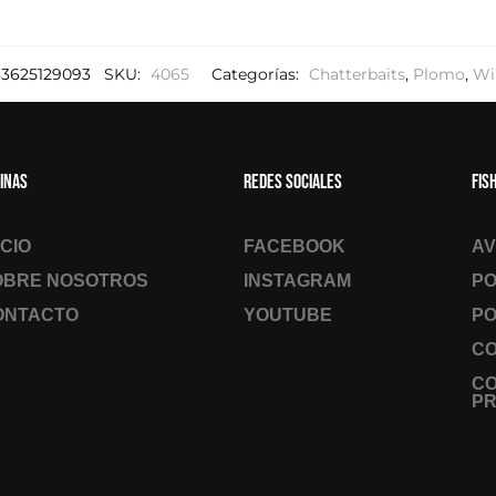
33625129093
SKU:
4065
Categorías:
Chatterbaits
,
Plomo
,
Wi
inas
Redes sociales
Fis
ICIO
FACEBOOK
AV
OBRE NOSOTROS
INSTAGRAM
PO
ONTACTO
YOUTUBE
PO
CO
C
PR