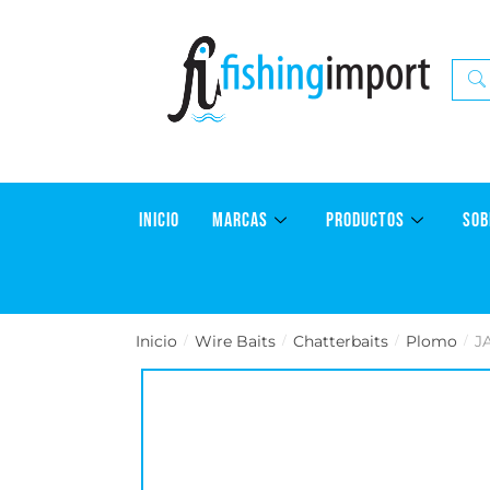
INICIO
MARCAS
PRODUCTOS
SOB
Inicio
Wire Baits
Chatterbaits
Plomo
J
/
/
/
/