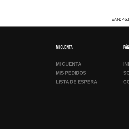
EAN:
45
Mi cuenta
Pág
MI CUENTA
IN
MIS PEDIDOS
S
LISTA DE ESPERA
C