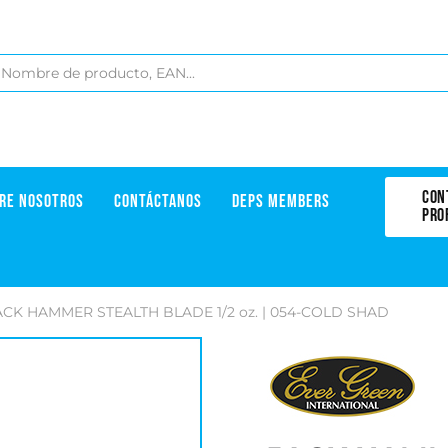
CON
RE NOSOTROS
CONTÁCTANOS
DEPS MEMBERS
PRO
ACK HAMMER STEALTH BLADE 1/2 oz. | 054-COLD SHAD