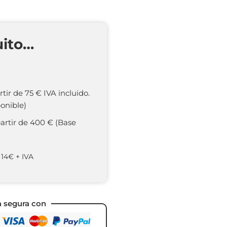
uito…
rtir de 75 € IVA incluido.
onible)
partir de 400 € (Base
 14€ + IVA
a segura con