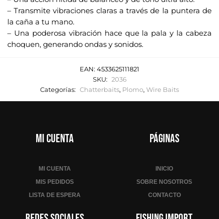
– Transmite vibraciones claras a través de la puntera de
la caña a tu mano.
– Una poderosa vibración hace que la pala y la cabeza
choquen, generando ondas y sonidos.
EAN:
4533625111821
SKU:
2036
Categorías:
Chatterbaits
,
Plomo
,
Wire Baits
Mi cuenta
Páginas
MI CUENTA
INICIO
MIS PEDIDOS
SOBRE NOSOTROS
LISTA DE ESPERA
CONTACTO
Redes sociales
Fishing Import