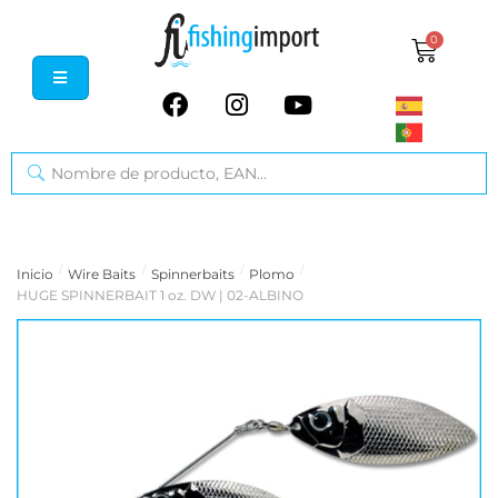
0
/
/
/
/
Inicio
Wire Baits
Spinnerbaits
Plomo
HUGE SPINNERBAIT 1 oz. DW | 02-ALBINO