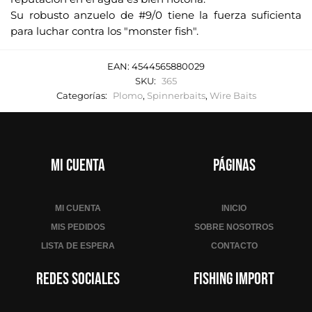
Su robusto anzuelo de #9/0 tiene la fuerza suficienta
para luchar contra los "monster fish".
EAN:
4544565880029
SKU:
365
Categorías:
Plomo
,
Spinnerbaits
,
Wire Baits
Mi cuenta
Páginas
MI CUENTA
INICIO
MIS PEDIDOS
SOBRE NOSOTROS
LISTA DE ESPERA
CONTACTO
Redes sociales
Fishing Import