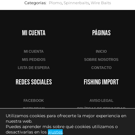
Categorías:
Plomo
,
Spinnerbaits
,
Wire Baits
Mi cuenta
Páginas
MI CUENTA
INICIO
MIS PEDIDOS
SOBRE NOSOTROS
LISTA DE ESPERA
CONTACTO
Redes sociales
Fishing Import
FACEBOOK
AVISO LEGAL
INSTAGRAM
POLÍTICAS DE PRIVACIDAD
Utilizamos cookies para ofrecerte la mejor experiencia en
YOUTUBE
POLÍTICA DE COOKIES
nuestra web.
CONDICIONES DE VENTA
Puedes aprender más sobre qué cookies utilizamos o
desactivarlas en los
ajustes
.
CONTACTO PARA PROFESIONALES