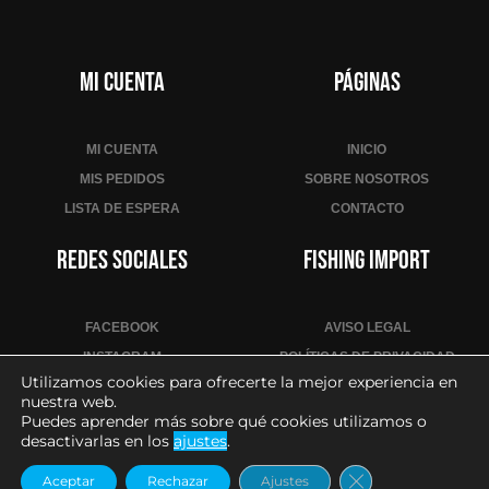
Mi cuenta
Páginas
MI CUENTA
INICIO
MIS PEDIDOS
SOBRE NOSOTROS
LISTA DE ESPERA
CONTACTO
Redes sociales
Fishing Import
FACEBOOK
AVISO LEGAL
INSTAGRAM
POLÍTICAS DE PRIVACIDAD
Utilizamos cookies para ofrecerte la mejor experiencia en
YOUTUBE
POLÍTICA DE COOKIES
nuestra web.
CONDICIONES DE VENTA
Puedes aprender más sobre qué cookies utilizamos o
desactivarlas en los
ajustes
.
CONTACTO PARA PROFESIONALES
Cerrar el banne
Aceptar
Rechazar
Ajustes