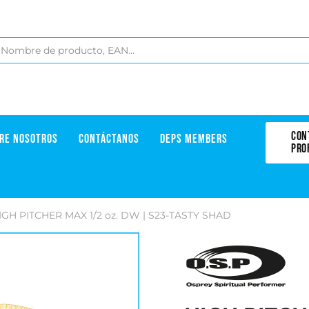
CON
RE NOSOTROS
CONTÁCTANOS
DEPS MEMBERS
PRO
IGH PITCHER MAX 1/2 oz. DW | S23-TASTY SHAD