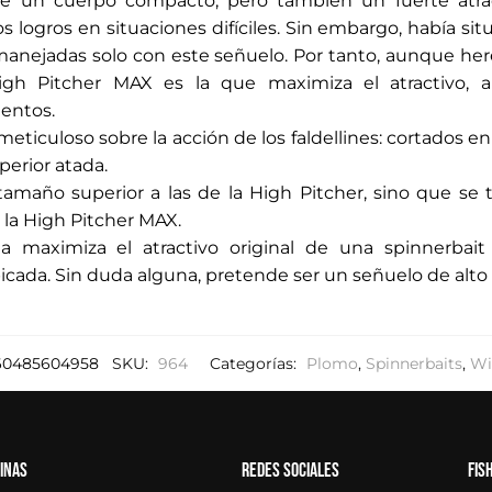
ne un cuerpo compacto, pero también un fuerte atracti
e
s logros en situaciones difíciles. Sin embargo, había sit
c
anejadas solo con este señuelo. Por tanto, aunque he
o
High Pitcher MAX es la que maximiza el atractivo
r
entos.
r
eticuloso sobre la acción de los faldellines: cortados en
e
uperior atada.
o
tamaño superior a las de la High Pitcher, sino que s
e
 la High Pitcher MAX.
l
a maximiza el atractivo original de una spinnerbai
e
 picada. Sin duda alguna, pretende ser un señuelo de alt
c
t
r
ó
60485604958
SKU:
964
Categorías:
Plomo
,
Spinnerbaits
,
Wi
n
i
c
inas
Redes sociales
Fis
o