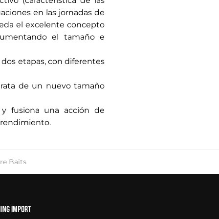
vo (característica de las
uaciones en las jornadas de
reda el excelente concepto
, aumentando el tamaño e
 dos etapas, con diferentes
e trata de un nuevo tamaño
t y fusiona una acción de
o rendimiento.
re Baits
hing Import