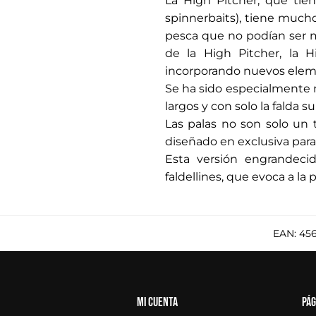
La High Pitcher, que tie
spinnerbaits), tiene mucho
pesca que no podían ser m
de la High Pitcher, la 
incorporando nuevos elem
Se ha sido especialmente m
largos y con solo la falda s
Las palas no son solo un 
diseñado en exclusiva para
Esta versión engrandecid
faldellines, que evoca a la
EAN:
45
Mi cuenta
Pág