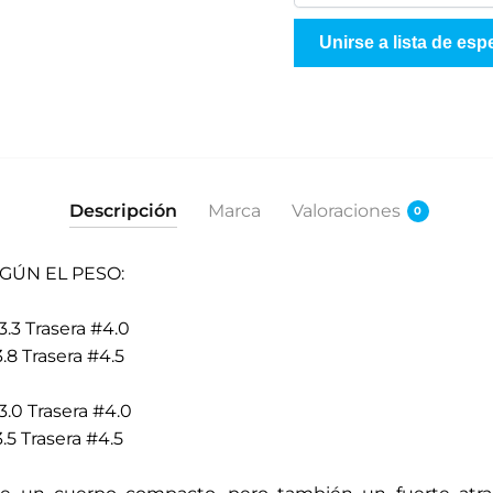
n
g
Unirse a lista de esp
r
e
s
e
s
u
Descripción
Marca
Valoraciones
0
d
i
GÚN EL PESO:
r
e
3.3 Trasera #4.0
c
.8 Trasera #4.5
c
i
3.0 Trasera #4.0
ó
.5 Trasera #4.5
n
d