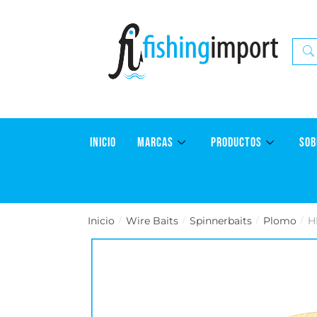
INICIO
MARCAS
PRODUCTOS
SOB
Inicio
Wire Baits
Spinnerbaits
Plomo
H
/
/
/
/