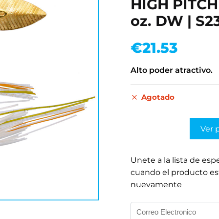
HIGH PITCH
oz. DW | S
€
21.53
Alto poder atractivo.
Agotado
Ver 
Unete a la lista de esp
cuando el producto es
nuevamente
I