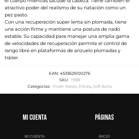
el cuerpo mientras sacude la cabeza. Tiene también el
e
atractivo poder del realismo de su natación como un
o
pez pasto.
e
Con una recuperación súper lenta sin plomada, tiene
l
una acción firme y mantiene una postura de nado
e
estable. Su capacidad para manejar una amplia gama
c
de velocidades de recuperación permite el control de
t
rango libre en plataformas de anzuelo plomadas y
r
tráiler.
ó
n
EAN:
4533625100276
i
SKU:
1988
Categorías:
Fresh Water
,
Pikies
,
Soft Baits
c
o
p
a
Mi cuenta
Páginas
r
a
u
MI CUENTA
INICIO