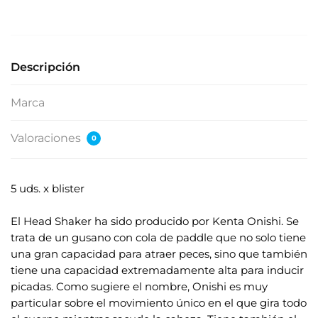
s
e
s
u
Descripción
d
i
Marca
r
e
Valoraciones
0
c
c
i
5 uds. x blister
ó
.
n
El Head Shaker ha sido producido por Kenta Onishi. Se
d
trata de un gusano con cola de paddle que no solo tiene
e
una gran capacidad para atraer peces, sino que también
c
tiene una capacidad extremadamente alta para inducir
o
picadas. Como sugiere el nombre, Onishi es muy
r
particular sobre el movimiento único en el que gira todo
r