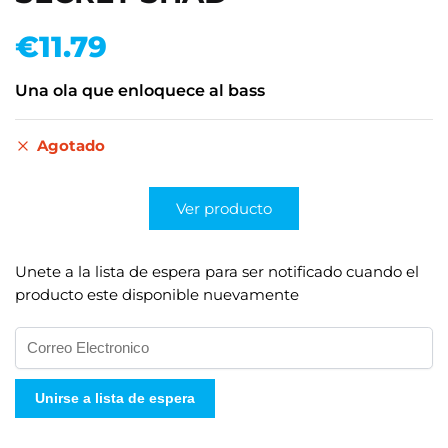
€
11.79
Una ola que enloquece al bass
Agotado
Ver producto
Unete a la lista de espera para ser notificado cuando el
producto este disponible nuevamente
I
n
g
Unirse a lista de espera
r
e