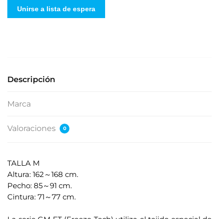
g
Unirse a lista de espera
r
e
s
e
s
u
Descripción
d
i
Marca
r
e
Valoraciones
0
c
c
i
TALLA M
ó
Altura: 162～168 cm.
n
Pecho: 85～91 cm.
d
Cintura: 71～77 cm.
e
.
c