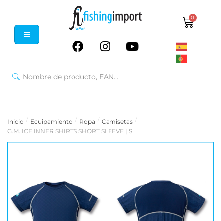
0
/
/
/
/
Inicio
Equipamiento
Ropa
Camisetas
G.M. ICE INNER SHIRTS SHORT SLEEVE | S