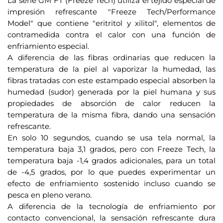
La serie GM FT (Freeze Tech) utiliza el tejido especial de
o
impresión refrescante "Freeze Tech/Performance
r
Model" que contiene "eritritol y xilitol", elementos de
r
contramedida contra el calor con una función de
e
enfriamiento especial.
o
A diferencia de las fibras ordinarias que reducen la
e
temperatura de la piel al vaporizar la humedad, las
l
fibras tratadas con este estampado especial absorben la
e
humedad (sudor) generada por la piel humana y sus
c
propiedades de absorción de calor reducen la
t
temperatura de la misma fibra, dando una sensación
r
refrescante.
En solo 10 segundos, cuando se usa tela normal, la
ó
temperatura baja 3,1 grados, pero con Freeze Tech, la
n
temperatura baja -1,4 grados adicionales, para un total
i
de -4,5 grados, por lo que puedes experimentar un
c
efecto de enfriamiento sostenido incluso cuando se
o
pesca en pleno verano.
p
A diferencia de la tecnología de enfriamiento por
a
contacto convencional, la sensación refrescante dura
r