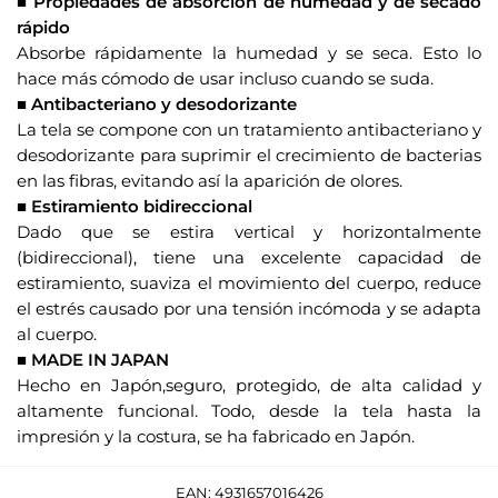
■ Propiedades de absorción de humedad y de secado
s
rápido
p
Absorbe rápidamente la humedad y se seca. Esto lo
e
hace más cómodo de usar incluso cuando se suda.
r
■ Antibacteriano y desodorizante
a
La tela se compone con un tratamiento antibacteriano y
p
desodorizante para suprimir el crecimiento de bacterias
a
en las fibras, evitando así la aparición de olores.
r
■ Estiramiento bidireccional
a
Dado que se estira vertical y horizontalmente
e
(bidireccional), tiene una excelente capacidad de
s
estiramiento, suaviza el movimiento del cuerpo, reduce
t
el estrés causado por una tensión incómoda y se adapta
e
al cuerpo.
p
■ MADE IN JAPAN
r
Hecho en Japón,seguro, protegido, de alta calidad y
o
altamente funcional. Todo, desde la tela hasta la
d
impresión y la costura, se ha fabricado en Japón.
u
c
EAN:
4931657016426