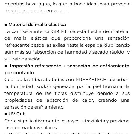
mientras haya agua, lo que la hace ideal para prevenir
a
los golges de calor en verano.
u
.
n
■ Material de malla elástica
i
La camiseta interior GM FT Ice está hecha de material
r
de malla elástica que proporciona una sensación
s
refrescante desde las axilas hasta la espalda, duplicando
e
aún más su "absorción de humedad y secado rápido" y
a
su "refrigeración".
l
■ Impresión refrescante + sensación de enfriamiento
a
por contacto
l
Cuando las fibras tratadas con FREEZETECH absorben
i
la humedad (sudor) generada por la piel humana, la
s
temperatura de las fibras disminuye debido a sus
t
propiedades de absorción de calor, creando una
a
sensación de enfriamiento.
■ UV Cut
d
Corta significativamente los rayos ultravioleta y previene
e
las quemaduras solares.
e