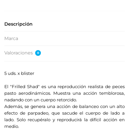
e
s
u
Descripción
d
i
Marca
r
e
Valoraciones
0
c
c
i
5 uds. x blister
ó
.
n
El "Frilled Shad" es una reproducción realista de peces
d
pasto aerodinámicos. Muestra una acción temblorosa,
e
nadando con un cuerpo retorcido.
c
Además, se genera una acción de balanceo con un alto
o
efecto de parpadeo, que sacude el cuerpo de lado a
r
lado. Solo recupéralo y reproducirá la difícil acción en
r
medio.