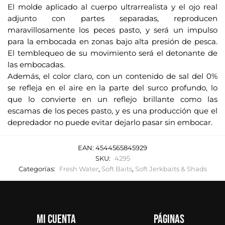
e
El molde aplicado al cuerpo ultrarrealista y el ojo real
o
adjunto con partes separadas, reproducen
e
maravillosamente los peces pasto, y será un impulso
l
para la embocada en zonas bajo alta presión de pesca.
e
El temblequeo de su movimiento será el detonante de
c
las embocadas.
t
Además, el color claro, con un contenido de sal del 0%
r
se refleja en el aire en la parte del surco profundo, lo
que lo convierte en un reflejo brillante como las
ó
escamas de los peces pasto, y es una producción que el
n
depredador no puede evitar dejarlo pasar sin embocar.
i
c
o
EAN:
4544565845929
SKU:
4295
p
Categorías:
Fresh Water
,
Soft Baits
,
Soft Jerkbaits & Shads
a
r
a
u
Mi cuenta
Páginas
n