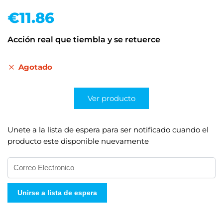
€
11.86
Acción real que tiembla y se retuerce
Agotado
Ver producto
Unete a la lista de espera para ser notificado cuando el
producto este disponible nuevamente
I
n
g
Unirse a lista de espera
r
e
s