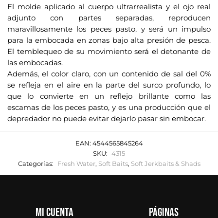
e
El molde aplicado al cuerpo ultrarrealista y el ojo real
o
adjunto con partes separadas, reproducen
e
maravillosamente los peces pasto, y será un impulso
l
para la embocada en zonas bajo alta presión de pesca.
e
El temblequeo de su movimiento será el detonante de
c
las embocadas.
t
Además, el color claro, con un contenido de sal del 0%
r
se refleja en el aire en la parte del surco profundo, lo
que lo convierte en un reflejo brillante como las
ó
escamas de los peces pasto, y es una producción que el
n
depredador no puede evitar dejarlo pasar sin embocar.
i
c
o
EAN:
4544565845264
SKU:
4315
p
Categorías:
Fresh Water
,
Soft Baits
,
Soft Jerkbaits & Shads
a
r
a
u
Mi cuenta
Páginas
n