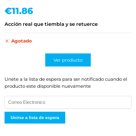
€
11.86
Acción real que tiembla y se retuerce
Agotado
Ver producto
Unete a la lista de espera para ser notificado cuando el
producto este disponible nuevamente
I
n
g
Unirse a lista de espera
r
e
s