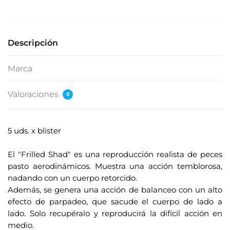
e
s
u
Descripción
d
i
Marca
r
e
Valoraciones
0
c
c
i
5 uds. x blister
ó
.
n
El "Frilled Shad" es una reproducción realista de peces
d
pasto aerodinámicos. Muestra una acción temblorosa,
e
nadando con un cuerpo retorcido.
c
Además, se genera una acción de balanceo con un alto
o
efecto de parpadeo, que sacude el cuerpo de lado a
r
lado. Solo recupéralo y reproducirá la difícil acción en
r
medio.