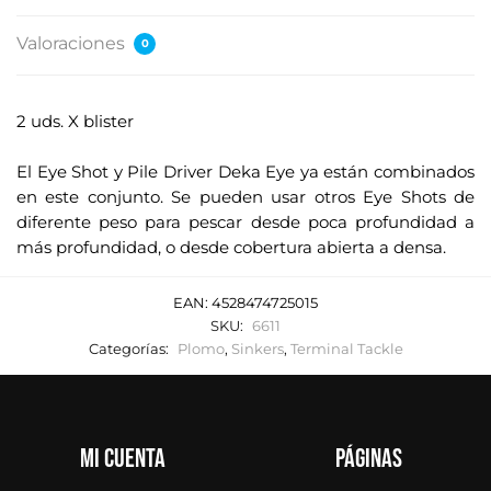
Valoraciones
0
2 uds. X blister
.
El Eye Shot y Pile Driver Deka Eye ya están combinados
en este conjunto. Se pueden usar otros Eye Shots de
diferente peso para pescar desde poca profundidad a
más profundidad, o desde cobertura abierta a densa.
EAN:
4528474725015
SKU:
6611
Categorías:
Plomo
,
Sinkers
,
Terminal Tackle
Mi cuenta
Páginas