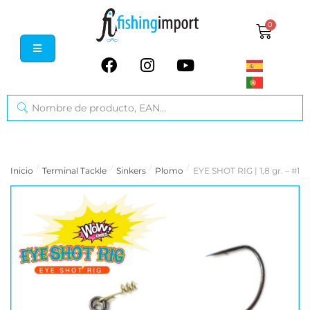
0
/
/
/
/
Inicio
Terminal Tackle
Sinkers
Plomo
EYE SHOT RIG | 1,8 gr. – #1