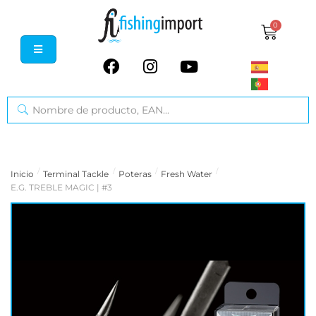
0
/
/
/
/
Inicio
Terminal Tackle
Poteras
Fresh Water
E.G. TREBLE MAGIC | #3