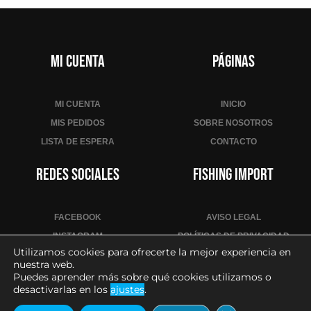
Mi cuenta
Páginas
MI CUENTA
INICIO
MIS PEDIDOS
SOBRE NOSOTROS
LISTA DE ESPERA
CONTACTO
Redes sociales
Fishing Import
FACEBOOK
AVISO LEGAL
INSTAGRAM
POLÍTICAS DE PRIVACIDAD
Utilizamos cookies para ofrecerte la mejor experiencia en
YOUTUBE
POLÍTICA DE COOKIES
nuestra web.
CONDICIONES DE VENTA
Puedes aprender más sobre qué cookies utilizamos o
desactivarlas en los
ajustes
.
CONTACTO PARA PROFESIONALES