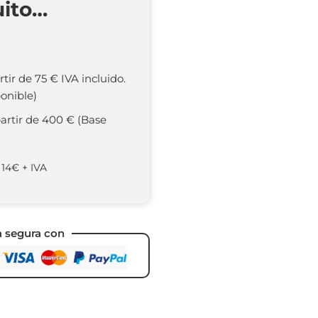
uito…
rtir de 75 € IVA incluido.
onible)
partir de 400 € (Base
 14€ + IVA
a segura con