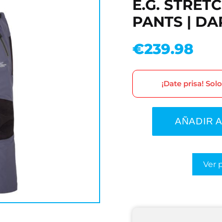
E.G. STRET
PANTS | DA
€
239.98
¡Date prisa! Sol
AÑADIR 
Ver 