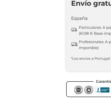
Envío grat
España
Particulares: A pa
(61,98 € Base imp
Profesionales: A 
imponible)
*Los envíos a Portugal:
Garantí