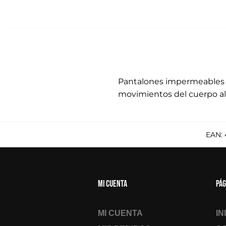
Pantalones impermeables 
movimientos del cuerpo al 
EAN:
Mi cuenta
Pág
MI CUENTA
IN