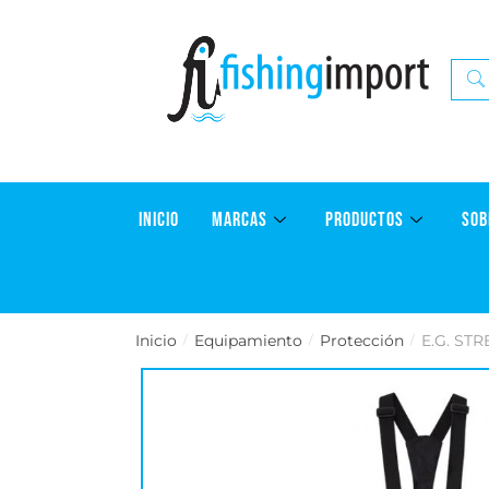
INICIO
MARCAS
PRODUCTOS
SOB
Inicio
Equipamiento
Protección
E.G. ST
/
/
/