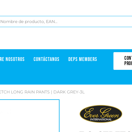
CON
RE NOSOTROS
CONTÁCTANOS
DEPS MEMBERS
PRO
RETCH LONG RAIN PANTS | DARK GREY-3L