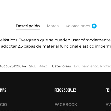
Descripción
Marca
Valoraciones
0
elásticos Evergreen que se pueden usar cómodamente si
adoptar 2,5 capas de material funcional elástico imperme
4533625109644
SKU:
4142
Categorías:
Equipamiento
,
Prote
inas
Redes sociales
Fis
ICIO
FACEBOOK
AV