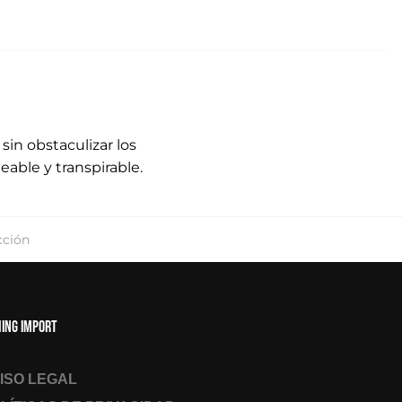
n obstaculizar los
able y transpirable.
cción
hing Import
ISO LEGAL