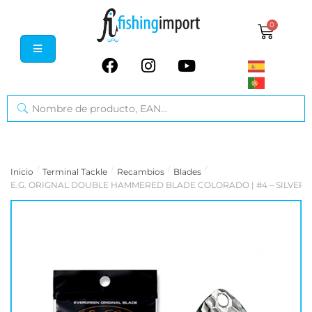
0
/
/
/
/
Inicio
Terminal Tackle
Recambios
Blades
E.G. ORIGNAL DOUBLE HAMMERED BLADE COLORADO | #4 – SILVER