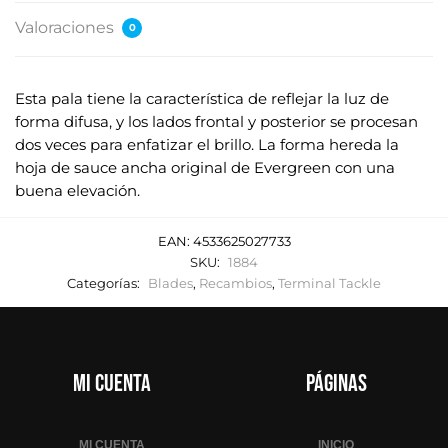
Valoraciones
0
Esta pala tiene la característica de reflejar la luz de
forma difusa, y los lados frontal y posterior se procesan
dos veces para enfatizar el brillo. La forma hereda la
hoja de sauce ancha original de Evergreen con una
buena elevación.
EAN:
4533625027733
SKU:
1884
Categorías:
Blades
,
Recambios
,
Terminal Tackle
Mi cuenta
Páginas
MI CUENTA
INICIO