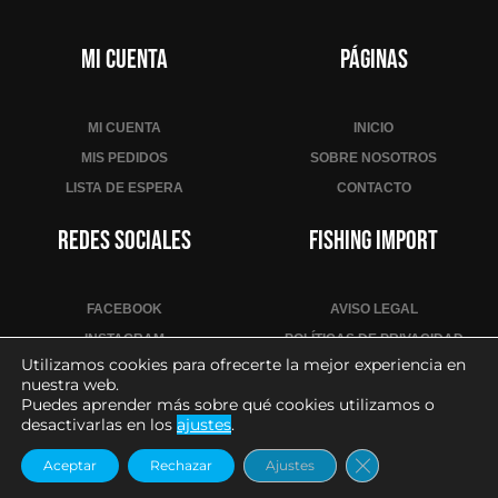
Mi cuenta
Páginas
MI CUENTA
INICIO
MIS PEDIDOS
SOBRE NOSOTROS
LISTA DE ESPERA
CONTACTO
Redes sociales
Fishing Import
FACEBOOK
AVISO LEGAL
INSTAGRAM
POLÍTICAS DE PRIVACIDAD
Utilizamos cookies para ofrecerte la mejor experiencia en
YOUTUBE
POLÍTICA DE COOKIES
nuestra web.
CONDICIONES DE VENTA
Puedes aprender más sobre qué cookies utilizamos o
desactivarlas en los
ajustes
.
CONTACTO PARA PROFESIONALES
Cerrar el banne
Aceptar
Rechazar
Ajustes
2026
– Todos los derechos reservados