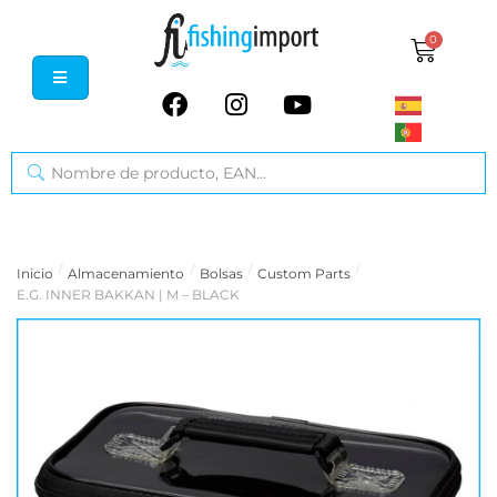
0
/
/
/
/
Inicio
Almacenamiento
Bolsas
Custom Parts
E.G. INNER BAKKAN | M – BLACK