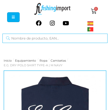
0
/
/
/
/
Inicio
Equipamiento
Ropa
Camisetas
E.G. DRY POLO SHIRT TYPE-A | M NAVY