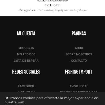
EAN:
4533625081919
SKU:
6491
Categorías:
Camisetas
,
Equipamiento
,
Ropa
Mi cuenta
Páginas
MI CUENTA
INICIO
MIS PEDIDOS
SOBRE NOSOTROS
LISTA DE ESPERA
CONTACTO
Redes sociales
Fishing Import
FACEBOOK
AVISO LEGAL
INSTAGRAM
POLÍTICAS DE PRIVACIDAD
Utilizamos cookies para ofrecerte la mejor experiencia en
YOUTUBE
POLÍTICA DE COOKIES
nuestra web.