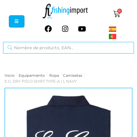
0
/
/
/
/
Inicio
Equipamiento
Ropa
Camisetas
E.G. DRY POLO SHIRT TYPE-A | L NAVY