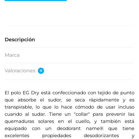
e
s
e
s
u
Descripción
d
i
Marca
r
e
Valoraciones
0
c
c
i
El polo EG Dry está confeccionado con tejido de punto
ó
que absorbe el sudor, se seca rápidamente y es
n
transpirable, lo que lo hace cómodo de usar incluso
d
cuando al sudar. Tiene un "collar" para prevenir las
e
quemaduras solares en el cuello, y también está
c
equipado con un deodorant name® que tiene
o
excelentes propiedades desodorizantes y