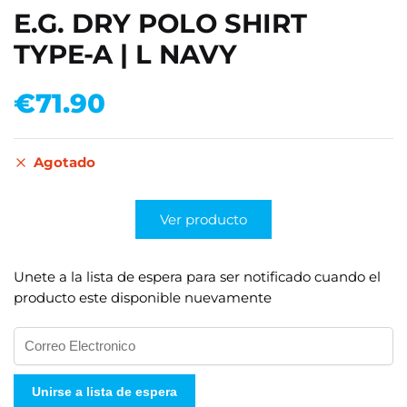
E.G. DRY POLO SHIRT
TYPE-A | L NAVY
€
71.90
Agotado
Ver producto
Unete a la lista de espera para ser notificado cuando el
producto este disponible nuevamente
I
n
g
Unirse a lista de espera
r